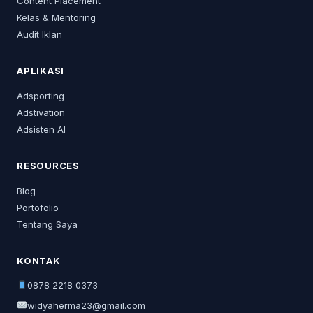
Content Placement
Kelas & Mentoring
Audit Iklan
APLIKASI
Adsporting
Adstivation
Adsisten AI
RESOURCES
Blog
Portofolio
Tentang Saya
KONTAK
0878 2218 0373
widyaherma23@gmail.com