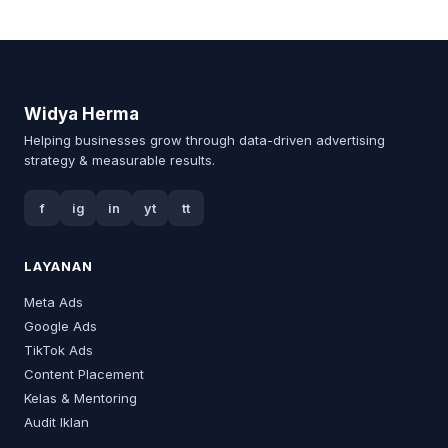
Widya Herma
Helping businesses grow through data-driven advertising
strategy & measurable results.
f
ig
in
yt
tt
LAYANAN
Meta Ads
Google Ads
TikTok Ads
Content Placement
Kelas & Mentoring
Audit Iklan