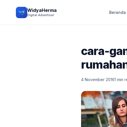
WidyaHerma
Beranda
Digital Advertiser
cara-ga
rumaha
4 November 2016
1 min 