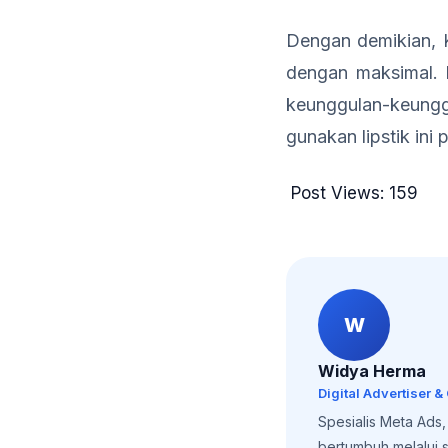
Dengan demikian, K
dengan maksimal. 
keunggulan-keunggu
gunakan lipstik ini
Post Views:
159
W
Widya Herma
Digital Advertiser &
Spesialis Meta Ads
bertumbuh melalui st