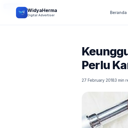
BEAUTY
WidyaHerma
Beranda
Digital Advertiser
Keunggu
Perlu K
27 February 2018
3 min 