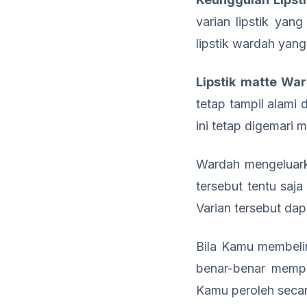
varian lipstik yan
lipstik wardah yan
Lipstik
matte
War
tetap tampil alami 
ini tetap digemari
Wardah mengeluark
tersebut tentu saj
Varian tersebut da
Bila Kamu membeli
benar-benar memp
Kamu peroleh secar