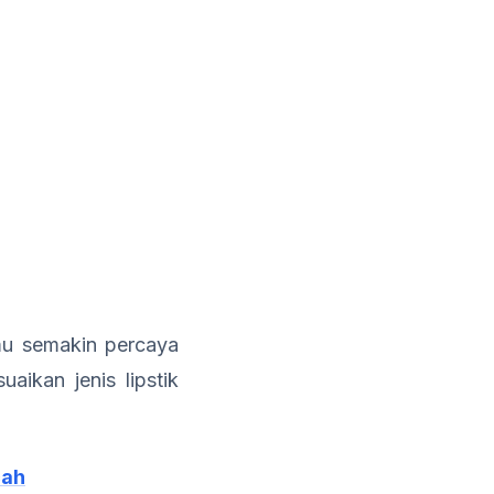
u semakin percaya
aikan jenis lipstik
cah