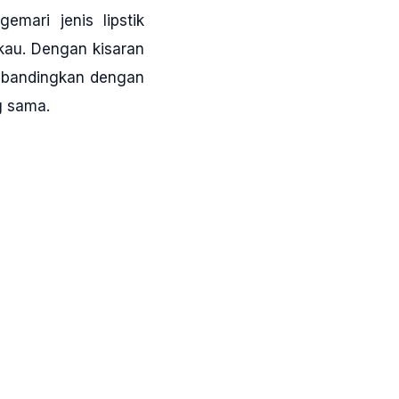
mari jenis lipstik
kau. Dengan kisaran
dibandingkan dengan
g sama.