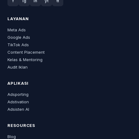
f
ig
in
yt
tt
LAYANAN
Meta Ads
Google Ads
TikTok Ads
Content Placement
Kelas & Mentoring
Audit Iklan
APLIKASI
Adsporting
Adstivation
Adsisten AI
RESOURCES
Blog