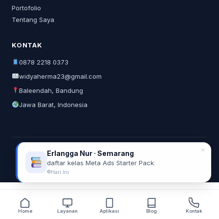
Portofolio
Tentang Saya
KONTAK
0878 2218 0373
widyaherma23@gmail.com
Baleendah, Bandung
Jawa Barat, Indonesia
✕
Erlangga Nur · Semarang
© 2026 Widya Herma. All rights reserved.
daftar kelas Meta Ads Starter Pack
Privacy Policy
Terms of Service
Hari Ini
Home
Layanan
Aplikasi
Blog
Kontak