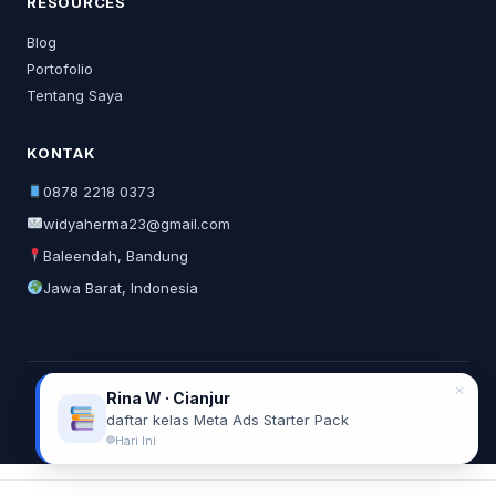
RESOURCES
Blog
Portofolio
Tentang Saya
KONTAK
0878 2218 0373
widyaherma23@gmail.com
Baleendah, Bandung
Jawa Barat, Indonesia
✕
Rina W · Cianjur
© 2026 Widya Herma. All rights reserved.
daftar kelas Meta Ads Starter Pack
Privacy Policy
Terms of Service
Hari Ini