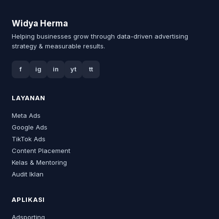
Widya Herma
Helping businesses grow through data-driven advertising
strategy & measurable results.
f
ig
in
yt
tt
LAYANAN
Meta Ads
Google Ads
TikTok Ads
Content Placement
Kelas & Mentoring
Audit Iklan
APLIKASI
Adsporting