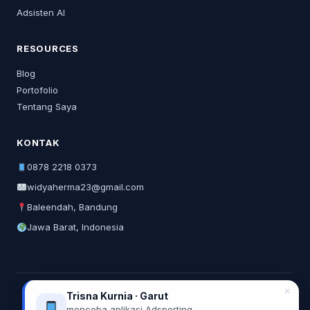
Adsisten AI
RESOURCES
Blog
Portofolio
Tentang Saya
KONTAK
0878 2218 0373
widyaherma23@gmail.com
Baleendah, Bandung
Jawa Barat, Indonesia
✕
Trisna Kurnia · Garut
© 2026 Widya Herma. All rights reserved.
mencoba aplikasi Adsporting
Privacy Policy
Terms of Service