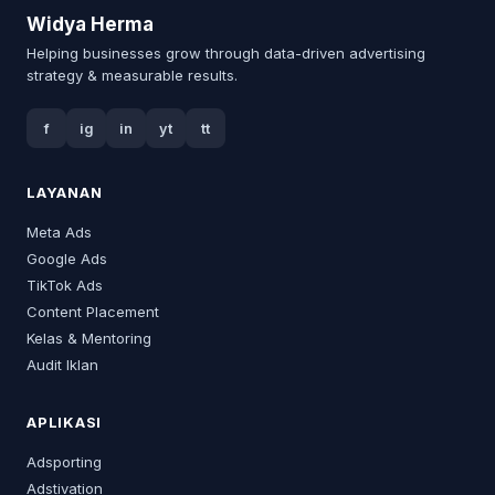
Widya Herma
Helping businesses grow through data-driven advertising
strategy & measurable results.
f
ig
in
yt
tt
LAYANAN
Meta Ads
Google Ads
TikTok Ads
Content Placement
Kelas & Mentoring
Audit Iklan
APLIKASI
Adsporting
Adstivation