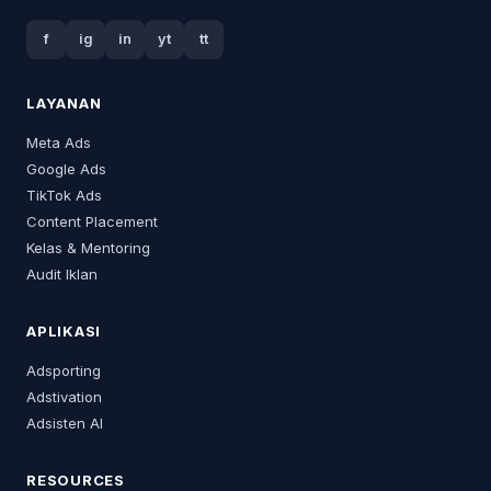
f
ig
in
yt
tt
LAYANAN
Meta Ads
Google Ads
TikTok Ads
Content Placement
Kelas & Mentoring
Audit Iklan
APLIKASI
Adsporting
Adstivation
Adsisten AI
RESOURCES