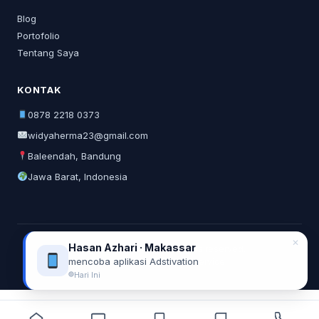
Blog
Portofolio
Tentang Saya
KONTAK
0878 2218 0373
widyaherma23@gmail.com
Baleendah, Bandung
Jawa Barat, Indonesia
✕
Hasan Azhari · Makassar
© 2026 Widya Herma. All rights reserved.
mencoba aplikasi Adstivation
Privacy Policy
Terms of Service
Hari Ini