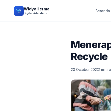
WidyaHerma
Beranda
Digital Advertiser
Menerap
Recycle
20 October 2023
1 min r