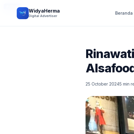
BISNIS
WidyaHerma
Beranda
Digital Advertiser
Rinawati
Alsafoo
25 October 2024
5 min r