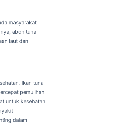
pada masyarakat
inya, abon tuna
an laut dan
sehatan. Ikan tuna
ercepat pemulihan
t untuk kesehatan
nyakit
enting dalam