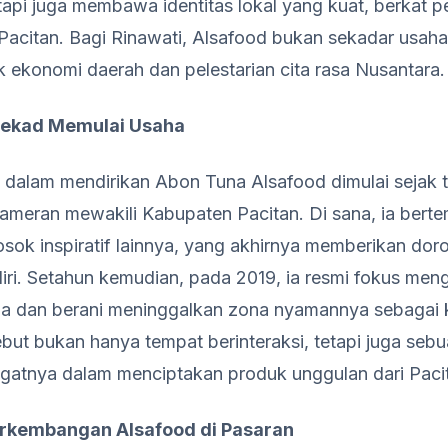
tetapi juga membawa identitas lokal yang kuat, berkat
t Pacitan. Bagi Rinawati, Alsafood bukan sekadar usah
uk ekonomi daerah dan pelestarian cita rasa Nusantara.
Tekad Memulai Usaha
i dalam mendirikan Abon Tuna Alsafood dimulai sejak t
ameran mewakili Kabupaten Pacitan. Di sana, ia bert
sok inspiratif lainnya, yang akhirnya memberikan dor
iri. Setahun kemudian, pada 2019, ia resmi fokus men
ma dan berani meninggalkan zona nyamannya sebagai 
but bukan hanya tempat berinteraksi, tetapi juga sebua
atnya dalam menciptakan produk unggulan dari Paci
rkembangan Alsafood di Pasaran