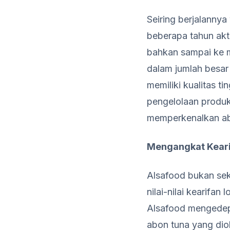
Seiring berjalanny
beberapa tahun akti
bahkan sampai ke m
dalam jumlah besar
memiliki kualitas t
pengelolaan produks
memperkenalkan abo
Mengangkat Keari
Alsafood bukan sek
nilai-nilai kearifa
Alsafood mengedepa
abon tuna yang dio