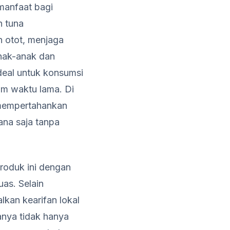
 manfaat bagi
n tuna
 otot, menjaga
nak-anak dan
ideal untuk konsumsi
lam waktu lama. Di
p mempertahankan
mana saja tanpa
produk ini dengan
uas. Selain
kan kearifan lokal
anya tidak hanya