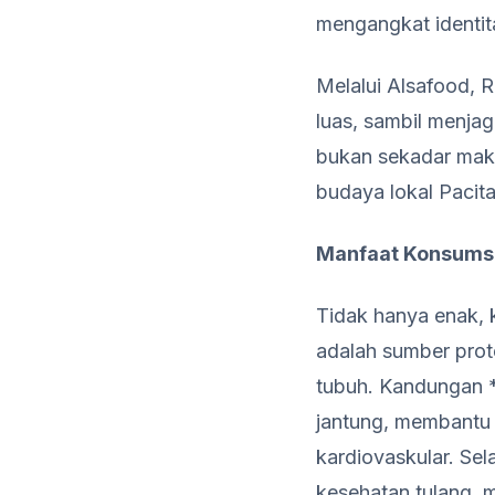
mengangkat identit
Melalui Alsafood, 
luas, sambil menjag
bukan sekadar maka
budaya lokal Pacit
Manfaat Konsumsi
Tidak hanya enak, k
adalah sumber pro
tubuh. Kandungan 
jantung, membantu 
kardiovaskular. Sel
kesehatan tulang, 