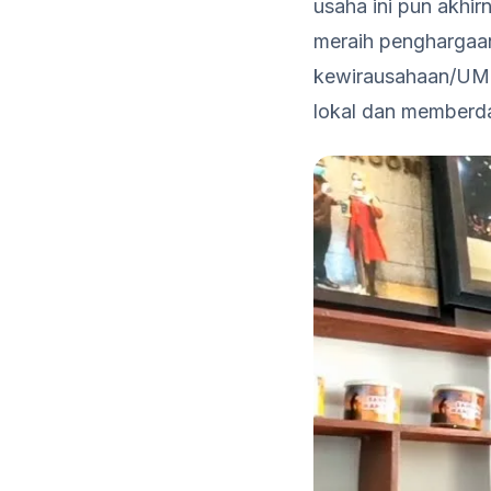
usaha ini pun akhi
meraih penghargaa
kewirausahaan/UMKM
lokal dan memberda