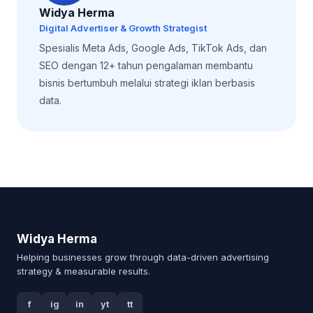
Widya Herma
Digital Advertiser & Growth Strategist
Spesialis Meta Ads, Google Ads, TikTok Ads, dan
SEO dengan 12+ tahun pengalaman membantu
bisnis bertumbuh melalui strategi iklan berbasis
data.
Widya Herma
Helping businesses grow through data-driven advertising
strategy & measurable results.
f
ig
in
yt
tt