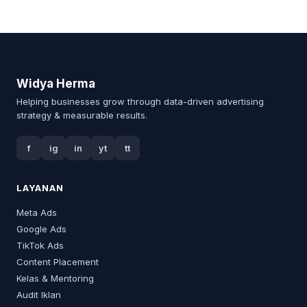
Widya Herma
Helping businesses grow through data-driven advertising
strategy & measurable results.
f
ig
in
yt
tt
LAYANAN
Meta Ads
Google Ads
TikTok Ads
Content Placement
Kelas & Mentoring
Audit Iklan