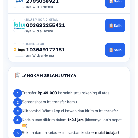
2795058921
Salin
a/n Widia Herma
BLU BY BCA DIGITAL
003632255421
Salin
a/n Widia Herma
BANK JAGO
103649177181
Salin
a/n Widya Herma
LANGKAH SELANJUTNYA
Transfer
Rp 49.000
ke salah satu rekening di atas
1
Screenshot bukti transfer kamu
2
Klik tombol WhatsApp di bawah dan kirim bukti transfer
3
Kode akses dikirim dalam
1×24 jam
(biasanya lebih cepat
4
)
Buka halaman kelas → masukkan kode →
mulai belajar!
5