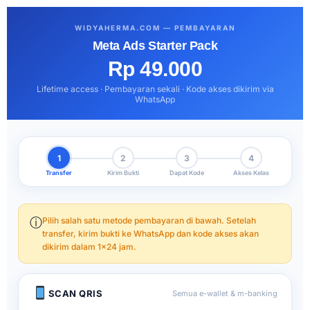
WIDYAHERMA.COM — PEMBAYARAN
Meta Ads Starter Pack
Rp 49.000
Lifetime access · Pembayaran sekali · Kode akses dikirim via
WhatsApp
1
2
3
4
Transfer
Kirim Bukti
Dapat Kode
Akses Kelas
ⓘ
Pilih salah satu metode pembayaran di bawah. Setelah
transfer, kirim bukti ke WhatsApp dan kode akses akan
dikirim dalam 1×24 jam.
SCAN QRIS
Semua e-wallet & m-banking