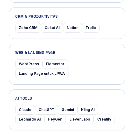
CRM & PRODUKTIVITAS
Zoho CRM
Cekat AI
Notion
Trello
WEB & LANDING PAGE
WordPress
Elementor
Landing Page untuk LPWA
AI TOOLS
Claude
ChatGPT
Gemini
Kling AI
Leonardo AI
HeyGen
ElevenLabs
Creatify