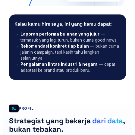
Kalau kamu hire saya, ini yang kamu dapat:
Laporan performa bulanan yang jujur
—
termasuk yang lagi turun, bukan cuma good news.
Rekomendasi konkret tiap bulan
— bukan cuma
jalanin campaign, tapi kasih tahu langkah
selanjutnya.
Pengalaman lintas industri & negara
— cepat
adaptasi ke brand atau produk baru.
PROFIL
01
Strategist yang bekerja
dari data
,
bukan tebakan.