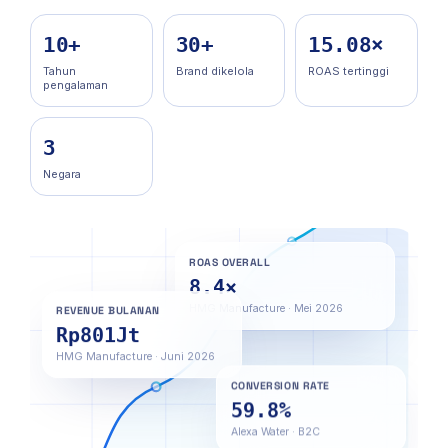
10+
30+
15.08×
Tahun
Brand dikelola
ROAS tertinggi
pengalaman
3
Negara
ROAS OVERALL
8.4×
HMG Manufacture · Mei 2026
REVENUE BULANAN
Rp801Jt
HMG Manufacture · Juni 2026
CONVERSION RATE
59.8%
Alexa Water · B2C