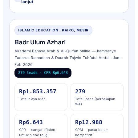
lanjut
ISLAMIC EDUCATION · KAIRO, MESIR
Badr Ulum Azhari
Akademi Bahasa Arab & Al-Qur'an online — kampanye
Tadarus Ramadhan & Daurah Tajwid Tuhfatul Athfal · Jan–
Feb 2026
279 leads · CPR Rp6.643
Rp1.853.357
279
Total biaya iklan
Total leads (percakapan
WA)
Rp6.643
Rp12.988
CPR — sangat efisien
CPM — pasar belum
untuk niche religi-
kompetitif