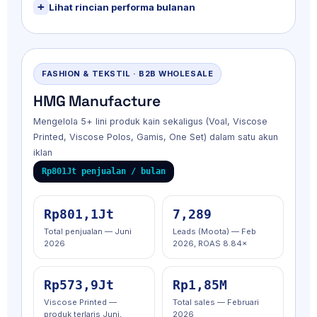
Lihat rincian performa bulanan
FASHION & TEKSTIL · B2B WHOLESALE
HMG Manufacture
Mengelola 5+ lini produk kain sekaligus (Voal, Viscose
Printed, Viscose Polos, Gamis, One Set) dalam satu akun
iklan
Rp801Jt penjualan / bulan
Rp801,1Jt
7,289
Total penjualan — Juni
Leads (Moota) — Feb
2026
2026, ROAS 8.84×
Rp573,9Jt
Rp1,85M
Viscose Printed —
Total sales — Februari
produk terlaris Juni,
2026