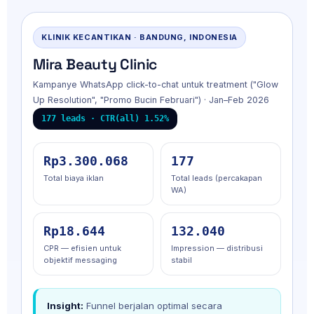
KLINIK KECANTIKAN · BANDUNG, INDONESIA
Mira Beauty Clinic
Kampanye WhatsApp click-to-chat untuk treatment ("Glow
Up Resolution", "Promo Bucin Februari") · Jan–Feb 2026
177 leads · CTR(all) 1.52%
Rp3.300.068
177
Total biaya iklan
Total leads (percakapan
WA)
Rp18.644
132.040
CPR — efisien untuk
Impression — distribusi
objektif messaging
stabil
Insight:
Funnel berjalan optimal secara