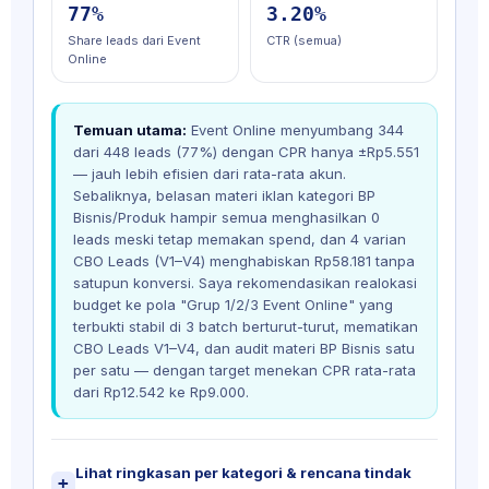
77%
3.20%
Share leads dari Event
CTR (semua)
Online
Temuan utama:
Event Online menyumbang 344
dari 448 leads (77%) dengan CPR hanya ±Rp5.551
— jauh lebih efisien dari rata-rata akun.
Sebaliknya, belasan materi iklan kategori BP
Bisnis/Produk hampir semua menghasilkan 0
leads meski tetap memakan spend, dan 4 varian
CBO Leads (V1–V4) menghabiskan Rp58.181 tanpa
satupun konversi. Saya rekomendasikan realokasi
budget ke pola "Grup 1/2/3 Event Online" yang
terbukti stabil di 3 batch berturut-turut, mematikan
CBO Leads V1–V4, dan audit materi BP Bisnis satu
per satu — dengan target menekan CPR rata-rata
dari Rp12.542 ke Rp9.000.
Lihat ringkasan per kategori & rencana tindak