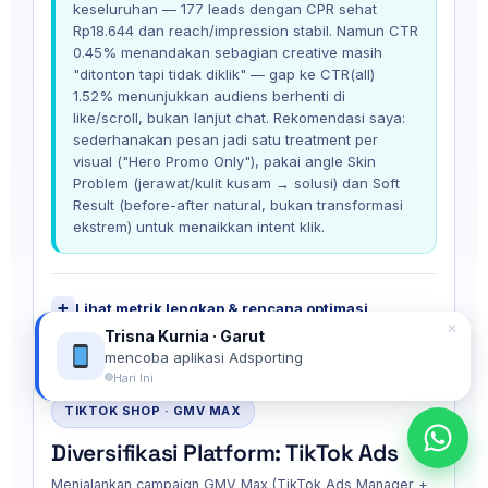
keseluruhan — 177 leads dengan CPR sehat
Rp18.644 dan reach/impression stabil. Namun CTR
0.45% menandakan sebagian creative masih
"ditonton tapi tidak diklik" — gap ke CTR(all)
1.52% menunjukkan audiens berhenti di
like/scroll, bukan lanjut chat. Rekomendasi saya:
sederhanakan pesan jadi satu treatment per
visual ("Hero Promo Only"), pakai angle Skin
Problem (jerawat/kulit kusam → solusi) dan Soft
Result (before-after natural, bukan transformasi
ekstrem) untuk menaikkan intent klik.
Lihat metrik lengkap & rencana optimasi
✕
Trisna Kurnia · Garut
mencoba aplikasi Adsporting
Hari Ini
TIKTOK SHOP · GMV MAX
Diversifikasi Platform: TikTok Ads
Menjalankan campaign GMV Max (TikTok Ads Manager +