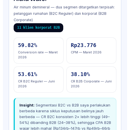
Air minum demineral — dua segmen ditargetkan terpisah:
pelanggan rumahan (B2C Reguler) dan korporat (B2B
Corporate)
11 klien korporat B2B
59.82%
Rp23.776
Conversion rate — Maret
CPM — Maret 2026
2026
53.61%
38.10%
CR B2C Reguler — Juni
CR B2B Corporate — Juni
2026
2026
Insight:
Segmentasi B2C vs B2B saya perlakukan
berbeda karena siklus keputusan belinya jauh
berbeda — CR B2C konsisten 2× lebih tinggi (49–
54%) dibanding B2B (24–38%), sehingga CPA B2B
wajar lebih mahal (Rp134rb–147rb vs Rp49rb–66rb