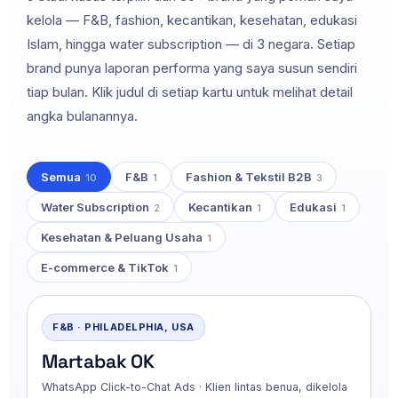
kelola — F&B, fashion, kecantikan, kesehatan, edukasi
Islam, hingga water subscription — di 3 negara. Setiap
brand punya laporan performa yang saya susun sendiri
tiap bulan. Klik judul di setiap kartu untuk melihat detail
angka bulanannya.
Semua
F&B
Fashion & Tekstil B2B
10
1
3
Water Subscription
Kecantikan
Edukasi
2
1
1
Kesehatan & Peluang Usaha
1
E-commerce & TikTok
1
F&B · PHILADELPHIA, USA
Martabak OK
WhatsApp Click-to-Chat Ads · Klien lintas benua, dikelola