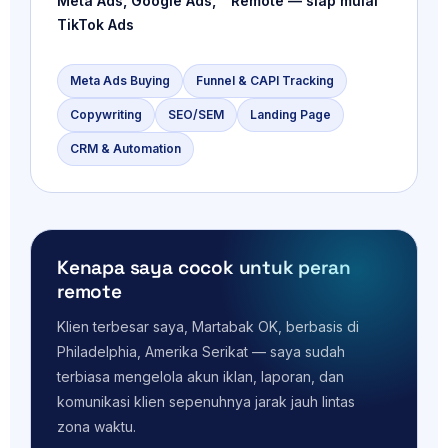
Meta Ads, Google Ads,
Remote — siap mulai
TikTok Ads
Meta Ads Buying
Funnel & CAPI Tracking
Copywriting
SEO/SEM
Landing Page
CRM & Automation
Kenapa saya cocok untuk peran
remote
Klien terbesar saya, Martabak OK, berbasis di
Philadelphia, Amerika Serikat — saya sudah
terbiasa mengelola akun iklan, laporan, dan
komunikasi klien sepenuhnya jarak jauh lintas
zona waktu.