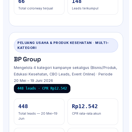
66
148
Total colorway terjual
Leads terkumpul
PELUANG USAHA & PRODUK KESEHATAN · MULTI-
KATEGORI
BP Group
Mengelola 4 kategori kampanye sekaligus (Bisnis/Produk,
Edukasi Kesehatan, CBO Leads, Event Online) · Periode
20 Mei – 19 Juni 2026
448 leads · CPR Rp12.542
448
Rp12.542
Total leads — 20 Mei–19
CPR rata-rata akun
Jun