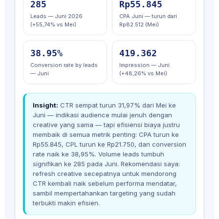
285
Rp55.845
Leads — Juni 2026
CPA Juni — turun dari
(+55,74% vs Mei)
Rp82.512 (Mei)
38.95%
419.362
Conversion rate by leads
Impression — Juni
— Juni
(+48,26% vs Mei)
Insight:
CTR sempat turun 31,97% dari Mei ke
Juni — indikasi audience mulai jenuh dengan
creative yang sama — tapi efisiensi biaya justru
membaik di semua metrik penting: CPA turun ke
Rp55.845, CPL turun ke Rp21.750, dan conversion
rate naik ke 38,95%. Volume leads tumbuh
signifikan ke 285 pada Juni. Rekomendasi saya:
refresh creative secepatnya untuk mendorong
CTR kembali naik sebelum performa mendatar,
sambil mempertahankan targeting yang sudah
terbukti makin efisien.