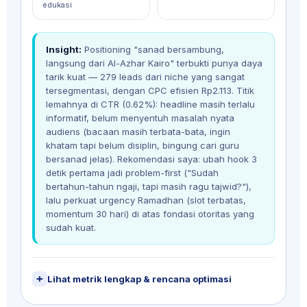
edukasi
Insight:
Positioning "sanad bersambung,
langsung dari Al-Azhar Kairo" terbukti punya daya
tarik kuat — 279 leads dari niche yang sangat
tersegmentasi, dengan CPC efisien Rp2.113. Titik
lemahnya di CTR (0.62%): headline masih terlalu
informatif, belum menyentuh masalah nyata
audiens (bacaan masih terbata-bata, ingin
khatam tapi belum disiplin, bingung cari guru
bersanad jelas). Rekomendasi saya: ubah hook 3
detik pertama jadi problem-first ("Sudah
bertahun-tahun ngaji, tapi masih ragu tajwid?"),
lalu perkuat urgency Ramadhan (slot terbatas,
momentum 30 hari) di atas fondasi otoritas yang
sudah kuat.
Lihat metrik lengkap & rencana optimasi