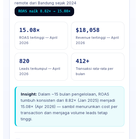
remote dari Bandung sejak 2024
ROAS naik 8.82× → 15.08×
15.08×
$18,058
ROAS tertinggi — April
Revenue tertinggi — April
2026
2026
820
412+
Leads terkumpul — April
Transaksi rata-rata per
2026
bulan
Insight:
Dalam ~15 bulan pengelolaan, ROAS
tumbuh konsisten dari 8.82× (Jan 2025) menjadi
15.08× (Apr 2026) — sambil menurunkan cost per
transaction dan menjaga volume leads tetap
tinggi.