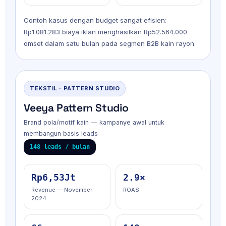
Contoh kasus dengan budget sangat efisien:
Rp1.081.283 biaya iklan menghasilkan Rp52.564.000
omset dalam satu bulan pada segmen B2B kain rayon.
TEKSTIL · PATTERN STUDIO
Veeya Pattern Studio
Brand pola/motif kain — kampanye awal untuk
membangun basis leads
148 leads / bulan
Rp6,53Jt
2.9×
Revenue — November
ROAS
2024