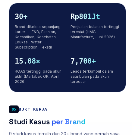
30+
Rp801Jt
Brand dikelola sepanjang
Penjualan bulanan tertinggi
karier — F&B, Fashion,
tercatat (HMG
Kecantikan, Kesehatan,
Manufacture, Juni 2026)
Edukasi, Water
Subscription, Tekstil
15.08×
7,700+
ROAS tertinggi pada akun
Leads terkumpul dalam
aktif (Martabak OK, April
satu bulan pada akun
2026)
terbesar
BUKTI KERJA
05
Studi Kasus
per Brand
9 studi kasus terpilih dari 30+ brand yang pernah saya