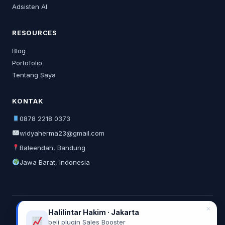
Adsisten AI
RESOURCES
Blog
Portofolio
Tentang Saya
KONTAK
0878 2218 0373
widyaherma23@gmail.com
Baleendah, Bandung
Jawa Barat, Indonesia
✕
Halilintar Hakim · Jakarta
© 2026 Widya Herma. All rights reserved.
beli plugin Sales Booster
Privacy Policy
Terms of Service