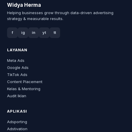
Widya Herma
Helping businesses grow through data-driven advertising
strategy & measurable results.
f
ig
in
yt
tt
LAYANAN
Meta Ads
Google Ads
TikTok Ads
Content Placement
Kelas & Mentoring
Audit Iklan
APLIKASI
Adsporting
Adstivation