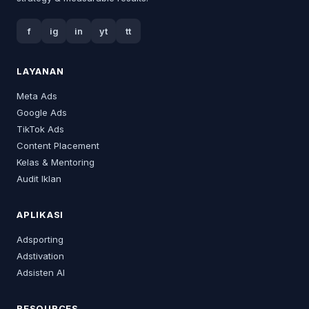
f
ig
in
yt
tt
LAYANAN
Meta Ads
Google Ads
TikTok Ads
Content Placement
Kelas & Mentoring
Audit Iklan
APLIKASI
Adsporting
Adstivation
Adsisten AI
RESOURCES