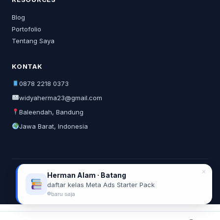
Blog
Portofolio
Tentang Saya
KONTAK
0878 2218 0373
widyaherma23@gmail.com
Baleendah, Bandung
Jawa Barat, Indonesia
✕
Herman Alam · Batang
© 2026 Widya Herma. All rights reserved.
daftar kelas Meta Ads Starter Pack
Privacy Policy
Terms of Service
baru saja