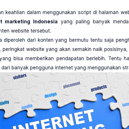
n keahlian dalam menggunakan script di halaman web
et marketing Indonesia
yang paling banyak mendapa
nten website tersebut.
sa diperoleh dari konten yang bermutu tentu saja pen
 peringkat website yang akan semakin naik posisinya,
yang bisa memberikan pendapatan berlebih. Tentu ha
r dari banyak pengguna internet yang menggunakan stra