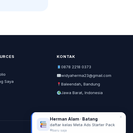
URCES
KONTAK
0878 2218 0373
olio
widyaherma23@gmail.com
ng Saya
Baleendah, Bandung
Jawa Barat, Indonesia
✕
Herman Alam · Batang
daftar kelas Meta Ads Starter Pack
baru saja
Privacy Policy
Terms of Service