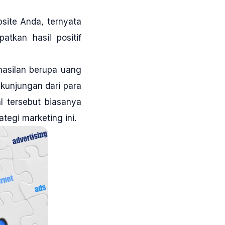
site Anda, ternyata
tkan hasil positif
ghasilan berupa uang
 kunjungan dari para
l tersebut biasanya
tegi marketing ini.