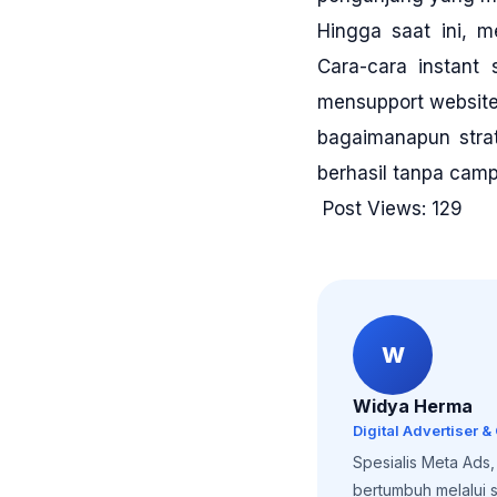
Hingga saat ini, 
Cara-cara instant 
mensupport website 
bagaimanapun stra
berhasil tanpa camp
Post Views:
129
W
Widya Herma
Digital Advertiser &
Spesialis Meta Ads
bertumbuh melalui st