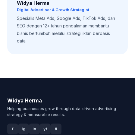
Widya Herma
Digital Advertiser & Growth Strategist
Spesialis Meta Ads, Google Ads, TikTok Ads, dan
SEO dengan 12+ tahun pengalaman membantu
bisnis bertumbuh melalui strategi iklan berbasis
data.
Widya Herma
Helping businesses grow through data-driven advertising
strategy & measurable results.
f
ig
in
yt
tt