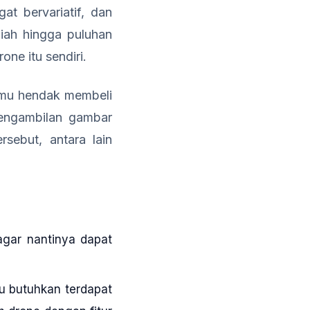
gat bervariatif, dan
iah hingga puluhan
ne itu sendiri.
amu hendak membeli
engambilan gambar
sebut, antara lain
agar nantinya dapat
mu butuhkan terdapat