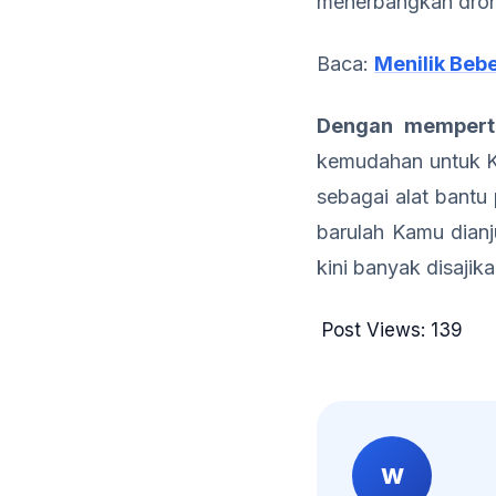
menerbangkan dron
Baca:
Menilik Beb
Dengan mempert
kemudahan untuk K
sebagai alat bantu
barulah Kamu dianj
kini banyak disajik
Post Views:
139
W