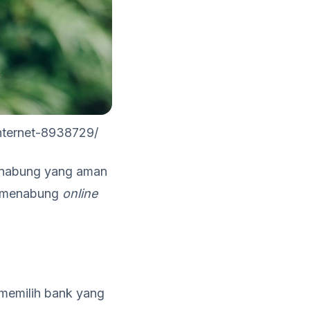
internet-8938729/
menabung yang aman
ps menabung
online
 memilih bank yang