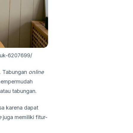
uduk-6207699/
. Tabungan
online
k mempermudah
atau tabungan.
sa karena dapat
e
juga memiliki fitur-