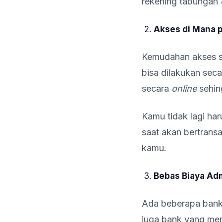
rekening tabungan
Akses di Mana 
Kemudahan akses s
bisa dilakukan sec
secara
online
sehin
Kamu tidak lagi ha
saat akan bertrans
kamu.
Bebas Biaya Adm
Ada beberapa bank 
juga bank yang mem