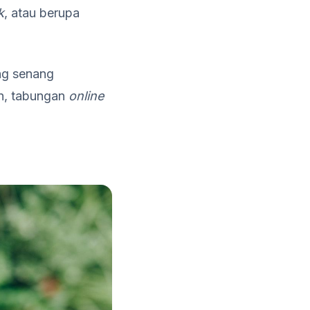
k
, atau berupa
ng senang
n, tabungan
online