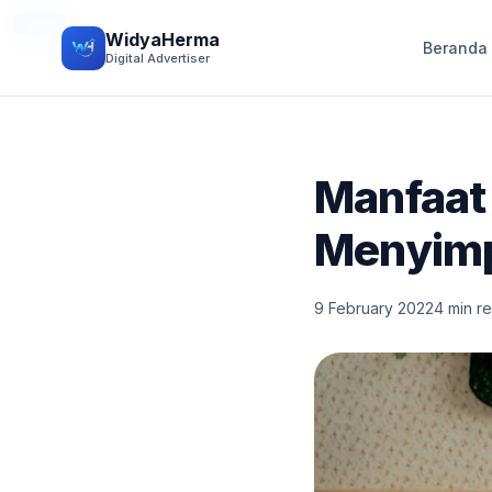
TIPS
WidyaHerma
Beranda
Digital Advertiser
Manfaat
Menyim
9 February 2022
4 min r