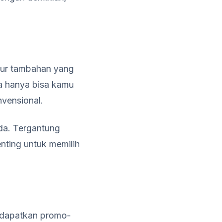
itur tambahan yang
a hanya bisa kamu
nvensional.
da. Tergantung
enting untuk memilih
ndapatkan promo-