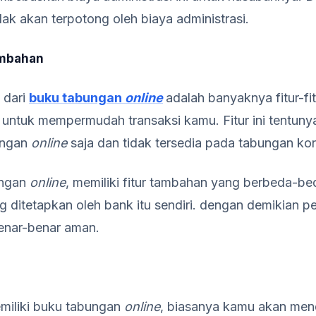
ak akan terpotong oleh biaya administrasi.
ambahan
 dari
buku tabungan
online
adalah banyaknya fitur-f
untuk mempermudah transaksi kamu. Fitur ini tentuny
ungan
online
saja dan tidak tersedia pada tabungan ko
ungan
online
, memiliki fitur tambahan yang berbeda-be
 ditetapkan oleh bank itu sendiri. dengan demikian p
enar-benar aman.
miliki buku tabungan
online
, biasanya kamu akan me