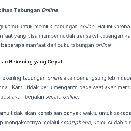
bihan Tabungan
Online
agi kamu untuk memiliki tabungan
online
. Hal ini karen
anfaat yang bisa mempermudah transaksi keuangan ka
a beberapa manfaat dari buku tabungan
online
.
an Rekening yang Cepat
rekening tabungan
online
akan berlangsung lebih cep
nal. Kamu tidak perlu mengantri pada saat akan mem
trasi akan berjalan secara
online
.
amu tidak akan kehabisan banyak waktu untuk seka
up mengaksesnya melalui
smartphone
, kamu sudah b