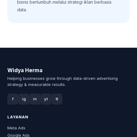
bisnis bertumbuh melalui strategi iklan berbasis
data.
Widya Herma
Helping businesses grow through data-driven advertising
strategy & measurable results.
f
ig
in
yt
tt
LAYANAN
Meta Ads
Google Ads