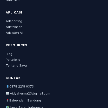
APLIKASI
Adsporting
Adstivation
Adsisten AI
RESOURCES
Blog
Portofolio
Tentang Saya
KONTAK
0878 2218 0373
widyaherma23@gmail.com
Baleendah, Bandung
Jawa Barat, Indonesia