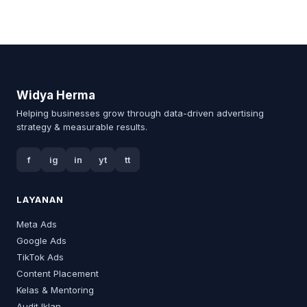
Widya Herma
Helping businesses grow through data-driven advertising
strategy & measurable results.
f
ig
in
yt
tt
LAYANAN
Meta Ads
Google Ads
TikTok Ads
Content Placement
Kelas & Mentoring
Audit Iklan