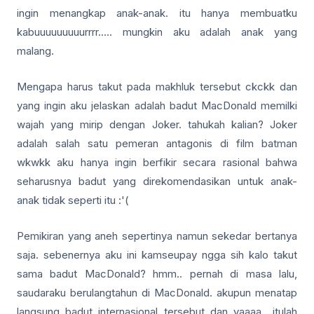
ingin menangkap anak-anak. itu hanya membuatku
kabuuuuuuuuurrrr….. mungkin aku adalah anak yang
malang.
Mengapa harus takut pada makhluk tersebut ckckk dan
yang ingin aku jelaskan adalah badut MacDonald memilki
wajah yang mirip dengan Joker. tahukah kalian? Joker
adalah salah satu pemeran antagonis di film batman
wkwkk aku hanya ingin berfikir secara rasional bahwa
seharusnya badut yang direkomendasikan untuk anak-
anak tidak seperti itu :'(
Pemikiran yang aneh sepertinya namun sekedar bertanya
saja. sebenernya aku ini kamseupay ngga sih kalo takut
sama badut MacDonald? hmm.. pernah di masa lalu,
saudaraku berulangtahun di MacDonald. akupun menatap
langsung badut internasional tersebut dan yaaaa.. itulah