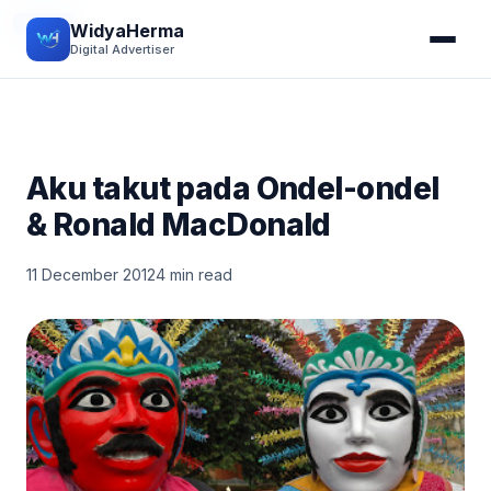
DIARY
WidyaHerma
Digital Advertiser
Aku takut pada Ondel-ondel
& Ronald MacDonald
11 December 2012
4 min read