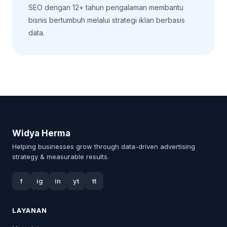
SEO dengan 12+ tahun pengalaman membantu
bisnis bertumbuh melalui strategi iklan berbasis
data.
Widya Herma
Helping businesses grow through data-driven advertising
strategy & measurable results.
f
ig
in
yt
tt
LAYANAN