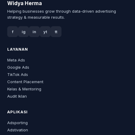
Widya Herma
Helping businesses grow through data-driven advertising
strategy & measurable results.
f
ig
in
yt
tt
LAYANAN
Meta Ads
Google Ads
TikTok Ads
Content Placement
Kelas & Mentoring
Audit Iklan
APLIKASI
Adsporting
Adstivation