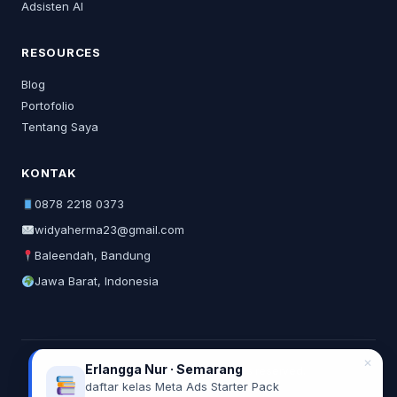
Adsisten AI
RESOURCES
Blog
Portofolio
Tentang Saya
KONTAK
0878 2218 0373
widyaherma23@gmail.com
Baleendah, Bandung
Jawa Barat, Indonesia
✕
Erlangga Nur · Semarang
© 2026 Widya Herma. All rights reserved.
daftar kelas Meta Ads Starter Pack
Privacy Policy
Terms of Service