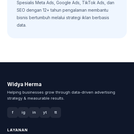
Spesialis Meta Ads, Google Ads, TikTok Ads, dan
SEO dengan 12+ tahun pengalaman membantu
bisnis bertumbuh melalui strategi iklan berbasis
data.
Widya Herma
Helping businesses grow through data-driven advertising
strategy & measurable results.
f
ig
in
yt
tt
LAYANAN