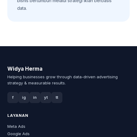
bisnis bertumbuh melalui strategi iklan berbasis
data.
Widya Herma
Helping businesses grow through data-driven advertising
strategy & measurable results.
f
ig
in
yt
tt
LAYANAN
Meta Ads
Google Ads