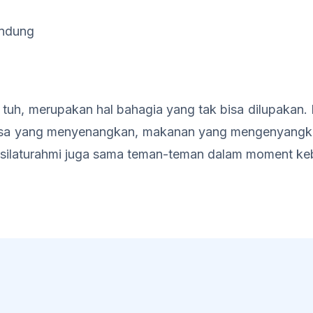
ni tuh, merupakan hal bahagia yang tak bisa dilupakan.
sa yang menyenangkan, makanan yang mengenyangk
a silaturahmi juga sama teman-teman dalam moment k