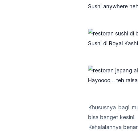
Sushi anywhere he
Sushi di Royal Kash
Hayoooo… teh raisa
Khususnya bagi mu
bisa banget kesini
Kehalalannya benar