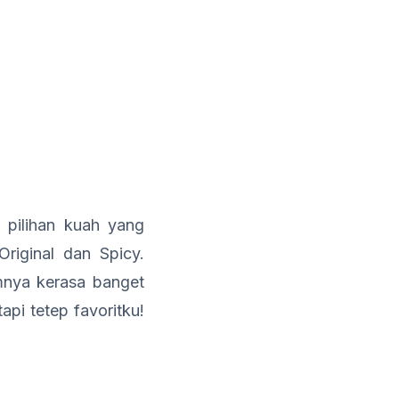
 pilihan kuah yang
Original dan Spicy.
mnya kerasa banget
pi tetep favoritku!