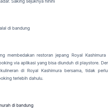
sadar. Saking sejuknya hihihi
yang membedakan restoran jepang Royal Kashimura
oking via aplikasi yang bisa diunduh di playstore. De
kulineran di Royal Kashimura bersama, tidak perl
oking terlebih dahulu.