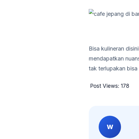
Bisa kulineran disi
mendapatkan nuan
tak terlupakan bis
Post Views:
178
W