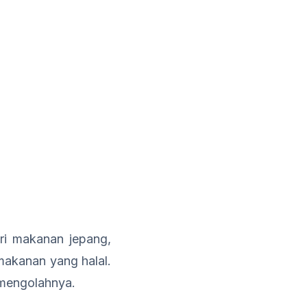
ri makanan jepang,
makanan yang halal.
 mengolahnya.