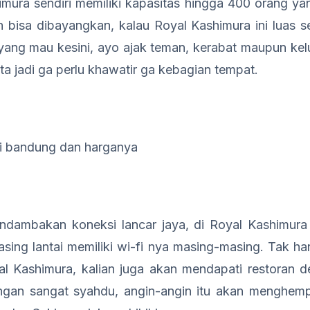
imura sendiri memiliki kapasitas hingga 400 orang ya
h bisa dibayangkan, kalau Royal Kashimura ini luas se
ang mau kesini, ayo ajak teman, kerabat maupun kel
ta jadi ga perlu khawatir ga kebagian tempat.
dambakan koneksi lancar jaya, di Royal Kashimura 
ing lantai memiliki wi-fi nya masing-masing. Tak han
l Kashimura, kalian juga akan mendapati restoran 
engan sangat syahdu, angin-angin itu akan menghem