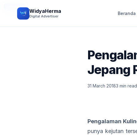
KULINER
WidyaHerma
Beranda
Digital Advertiser
Pengalam
Jepang 
31 March 2018
3 min read
Pengalaman Kulin
punya kejutan ters