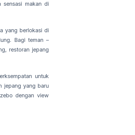
n sensasi makan di
a yang berlokasi di
dung. Bagi teman –
g, restoran jepang
erksempatan untuk
an jepang yang baru
azebo dengan view