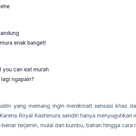
hehe
imura enak banget!
 lagi ngapain?
slim yang memang ingin menikmati sensasi khas da
. Karena Royal Kashimura sendiri hanya menyuguhkan 
-benar terjamin, mulai dari bumbu, bahan hingga cara