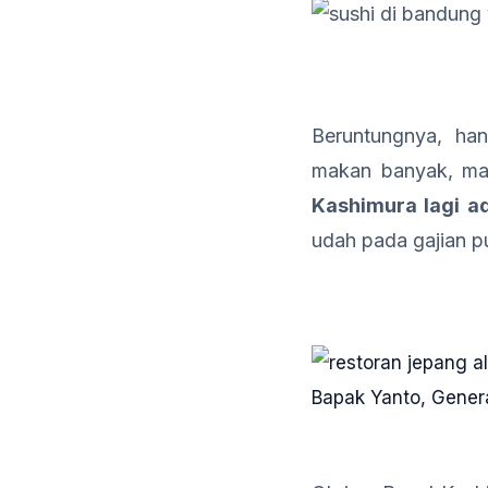
Beruntungnya, ha
makan banyak, ma
Kashimura lagi ad
udah pada gajian p
Bapak Yanto, Gener