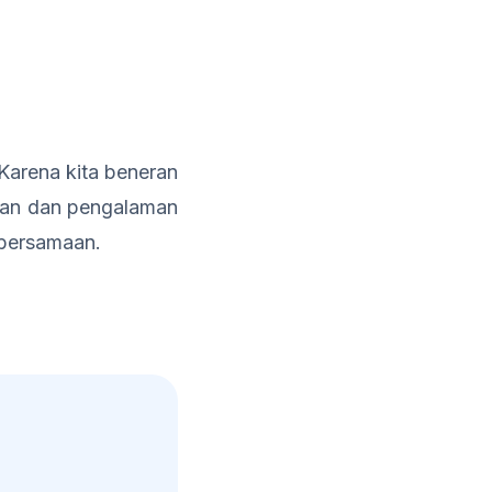
 Karena kita beneran
an dan pengalaman
ebersamaan.