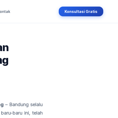
ontak
Konsultasi Gratis
an
ng
ng
– Bandung selalu
aru-baru ini, telah