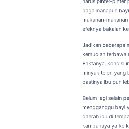
harus pinter-pinter
bagaimanapun bayi 
makanan-makanan ya
efeknya bakalan ke
Jadikan beberapa m
kemudian terbawa m
Faktanya, kondisi i
minyak telon yang 
pastinya ibu pun le
Belum lagi selain p
mengganggu bayi ya
daerah ibu di tem
kan bahaya ya ke ke