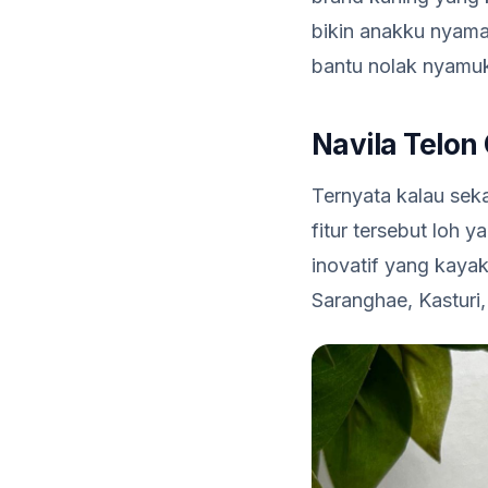
bikin anakku nyama
bantu nolak nyamu
Navila Telon
Ternyata kalau sek
fitur tersebut loh y
inovatif yang kaya
Saranghae, Kasturi