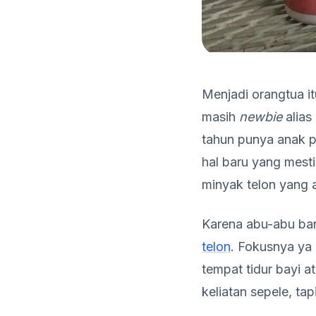
Menjadi orangtua i
masih
newbie
alias
tahun punya anak p
hal baru yang mesti
minyak telon yang a
Karena abu-abu ban
telon
. Fokusnya ya 
tempat tidur bayi a
keliatan sepele, ta