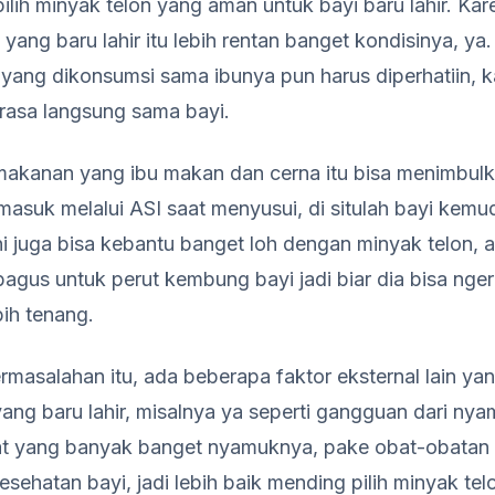
 pilih minyak telon yang aman untuk bayi baru lahir. Ka
yang baru lahir itu lebih rentan banget kondisinya, y
ng dikonsumsi sama ibunya pun harus diperhatiin, k
rasa langsung sama bayi.
akanan yang ibu makan dan cerna itu bisa menimbulk
asuk melalui ASI saat menyusui, di situlah bayi kem
ni juga bisa kebantu banget loh dengan minyak telon, a
bagus untuk perut kembung bayi jadi biar dia bisa ng
bih tenang.
ermasalahan itu, ada beberapa faktor eksternal lain ya
ng baru lahir, misalnya ya seperti gangguan dari nya
pat yang banyak banget nyamuknya, pake obat-obatan
sehatan bayi, jadi lebih baik mending pilih minyak tel