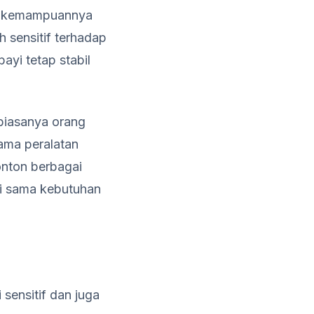
na kemampuannya
 sensitif terhadap
ayi tetap stabil
 biasanya orang
sama peralatan
nonton berbagai
ai sama kebutuhan
sensitif dan juga