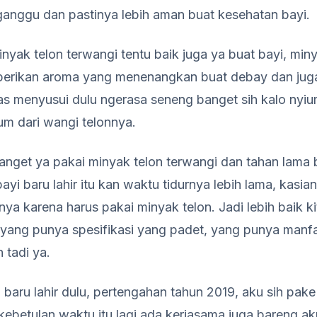
erganggu dan pastinya lebih aman buat kesehatan bayi.
minyak telon terwangi tentu baik juga ya buat bayi, min
berikan aroma yang menenangkan buat debay dan juga
as menyusui dulu ngerasa seneng banget sih kalo nyi
um dari wangi telonnya.
nget ya pakai minyak telon terwangi dan tahan lama b
bayi baru lahir itu kan waktu tidurnya lebih lama, kasia
ya karena harus pakai minyak telon. Jadi lebih baik ki
 yang punya spesifikasi yang padet, yang punya manf
 tadi ya.
baru lahir dulu, pertengahan tahun 2019, aku sih pake
kebetulan waktu itu lagi ada kerjasama juga bareng a