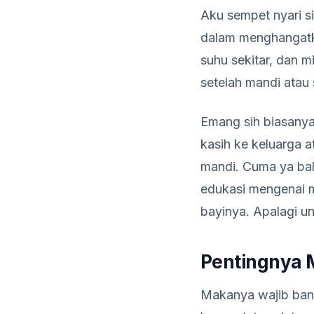
Aku sempet nyari s
dalam menghangatka
suhu sekitar, dan m
setelah mandi atau
Emang sih biasanya 
kasih ke keluarga a
mandi. Cuma ya bali
edukasi mengenai mi
bayinya. Apalagi un
Pentingnya 
Makanya wajib bange