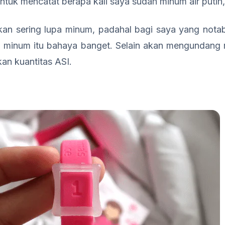
uk mencatat berapa kali saya sudah minum air putih,
 kan sering lupa minum, padahal bagi saya yang notab
a minum itu bahaya banget. Selain akan mengundang
an kuantitas ASI.