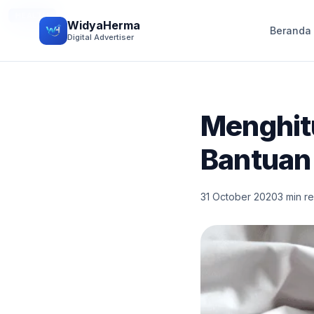
HEALTH
WidyaHerma
Beranda
Digital Advertiser
Menghit
Bantuan
31 October 2020
3 min r