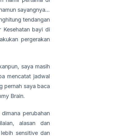
, namun sayangnya…
enghitung tendangan
r Kesehatan bayi di
lakukan pergerakan
rkanpun, saya masih
upa mencatat jadwal
ang pernah saya baca
mmy Brain.
, dimana perubahan
ilaian, alasan dan
lebih sensitive dan