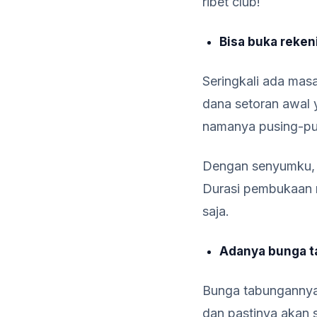
ribet club!
Bisa buka reken
Seringkali ada mas
dana setoran awal 
namanya pusing-pus
Dengan senyumku, ka
Durasi pembukaan r
saja.
Adanya bunga t
Bunga tabungannya 
dan pastinya akan