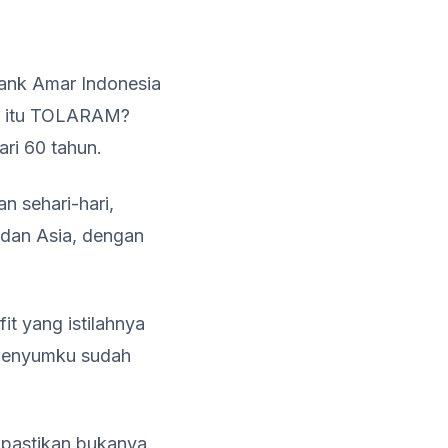
Bank Amar Indonesia
pa itu TOLARAM?
ri 60 tahun.
n sehari-hari,
, dan Asia, dengan
it yang istilahnya
a Senyumku sudah
, pastikan bukanya