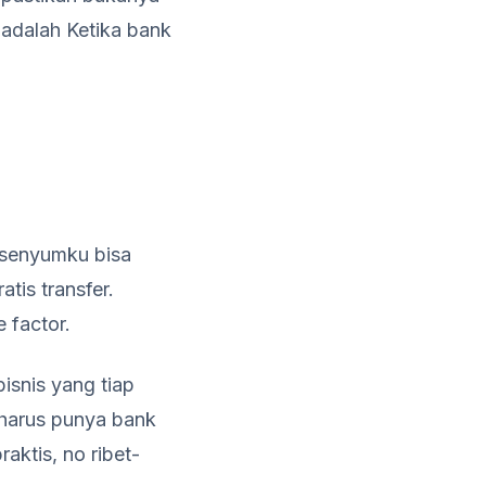
 adalah Ketika bank
e senyumku bisa
tis transfer.
 factor.
isnis yang tiap
 harus punya bank
ktis, no ribet-