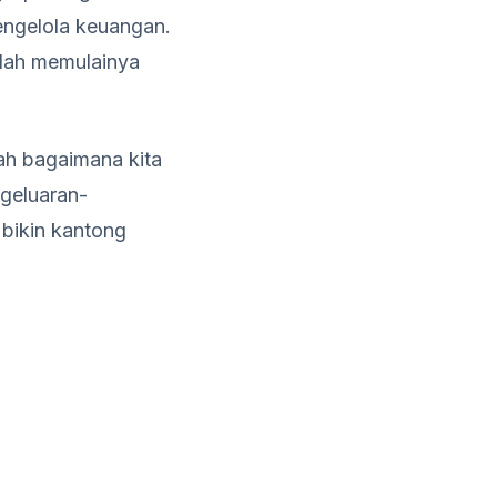
engelola keuangan.
telah memulainya
ah bagaimana kita
ngeluaran-
 bikin kantong