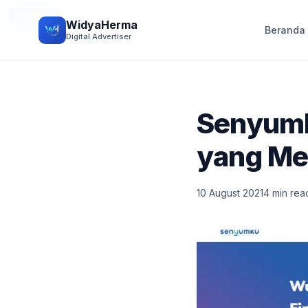
FINANCE
WidyaHerma
Beranda
Digital Advertiser
Senyumk
yang Mem
10 August 2021
4 min rea