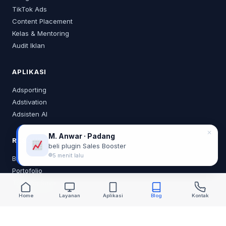
TikTok Ads
Content Placement
Kelas & Mentoring
Audit Iklan
APLIKASI
Adsporting
Adstivation
Adsisten AI
✕
M. Anwar · Padang
RESOURCES
beli plugin Sales Booster
5 menit lalu
Blog
Portofolio
Tentang Saya
Home
Layanan
Aplikasi
Blog
Kontak
KONTAK