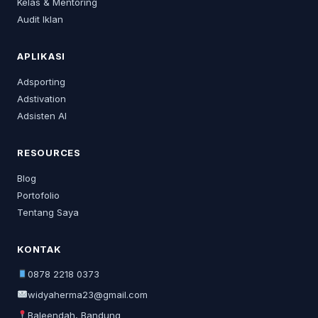
Kelas & Mentoring
Audit Iklan
APLIKASI
Adsporting
Adstivation
Adsisten AI
RESOURCES
Blog
Portofolio
Tentang Saya
KONTAK
0878 2218 0373
widyaherma23@gmail.com
Baleendah, Bandung