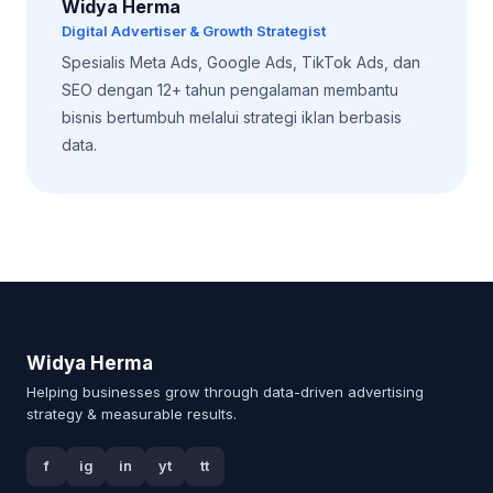
Widya Herma
Digital Advertiser & Growth Strategist
Spesialis Meta Ads, Google Ads, TikTok Ads, dan
SEO dengan 12+ tahun pengalaman membantu
bisnis bertumbuh melalui strategi iklan berbasis
data.
Widya Herma
Helping businesses grow through data-driven advertising
strategy & measurable results.
f
ig
in
yt
tt