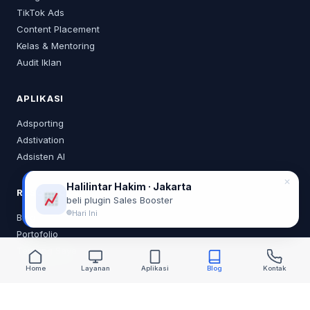
TikTok Ads
Content Placement
Kelas & Mentoring
Audit Iklan
APLIKASI
Adsporting
Adstivation
Adsisten AI
✕
Halilintar Hakim · Jakarta
RESOURCES
beli plugin Sales Booster
Hari Ini
Blog
Portofolio
Tentang Saya
Home
Layanan
Aplikasi
Blog
Kontak
KONTAK