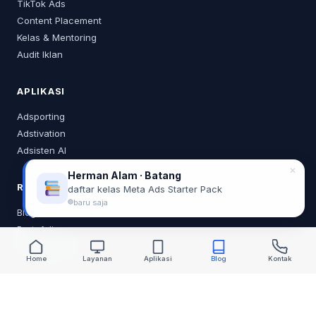
TikTok Ads
Content Placement
Kelas & Mentoring
Audit Iklan
APLIKASI
Adsporting
Adstivation
Adsisten AI
✕
Herman Alam · Batang
RESOURCES
daftar kelas Meta Ads Starter Pack
baru saja
Blog
Portofolio
Tentang Saya
Home
Layanan
Aplikasi
Blog
Kontak
KONTAK
0878 2218 0373