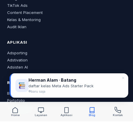
TikTok Ads
Content Placement
Kelas & Mentoring
Audit Iklan
APLIKASI
Adsporting
Adstivation
Adsisten AI
✕
Herman Alam · Batang
RESOURCES
daftar kelas Meta Ads Starter Pack
baru saja
Blog
Portofolio
Tentang Saya
Home
Layanan
Aplikasi
Blog
Kontak
KONTAK