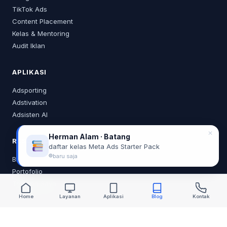
TikTok Ads
Content Placement
Kelas & Mentoring
Audit Iklan
APLIKASI
Adsporting
Adstivation
Adsisten AI
✕
Herman Alam · Batang
RESOURCES
daftar kelas Meta Ads Starter Pack
baru saja
Blog
Portofolio
Tentang Saya
Home
Layanan
Aplikasi
Blog
Kontak
KONTAK