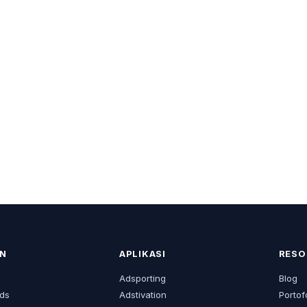
N
APLIKASI
RESO
s
Adsporting
Blog
ds
Adstivation
Portof