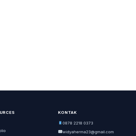
URCES
KONTAK
0878 2218 0373
olio
widyaherma23@gmail.com