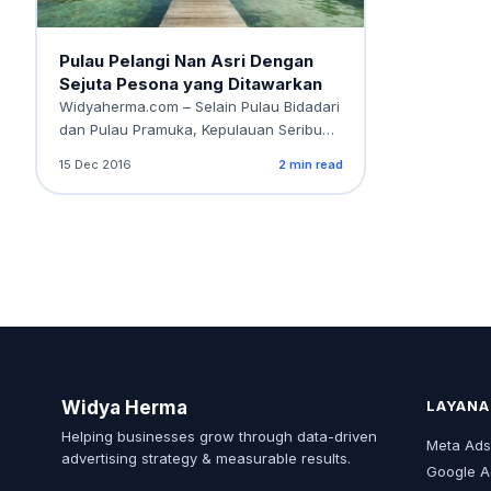
Pulau Pelangi Nan Asri Dengan
Sejuta Pesona yang Ditawarkan
Widyaherma.com – Selain Pulau Bidadari
dan Pulau Pramuka, Kepulauan Seribu
juga memiliki destinasi lainnya yang…
15 Dec 2016
2 min read
Widya Herma
LAYANA
Helping businesses grow through data-driven
Meta Ad
advertising strategy & measurable results.
Google A