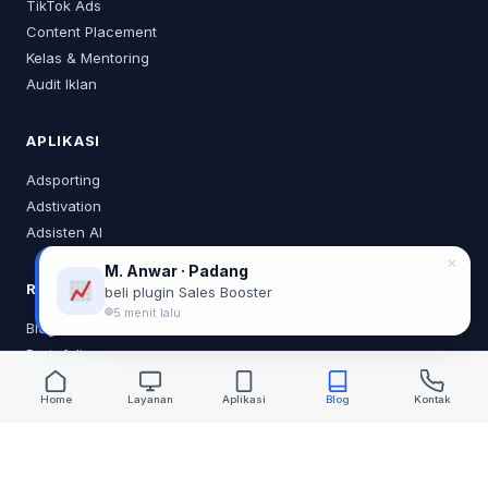
TikTok Ads
Content Placement
Kelas & Mentoring
Audit Iklan
APLIKASI
Adsporting
Adstivation
Adsisten AI
✕
M. Anwar · Padang
RESOURCES
beli plugin Sales Booster
5 menit lalu
Blog
Portofolio
Tentang Saya
Home
Layanan
Aplikasi
Blog
Kontak
KONTAK
0878 2218 0373