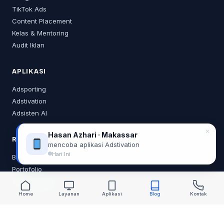
TikTok Ads
Content Placement
Kelas & Mentoring
Audit Iklan
APLIKASI
Adsporting
Adstivation
Adsisten AI
✕
Hasan Azhari · Makassar
RESOURCES
mencoba aplikasi Adstivation
Hari Ini
Blog
Portofolio
Tentang Saya
Home
Layanan
Aplikasi
Blog
Kontak
KONTAK