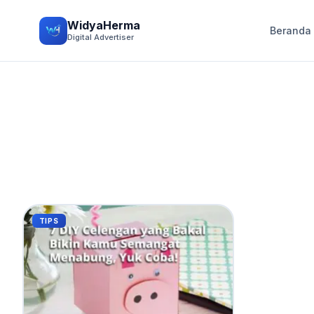
WidyaHerma
Beranda
Digital Advertiser
TIPS