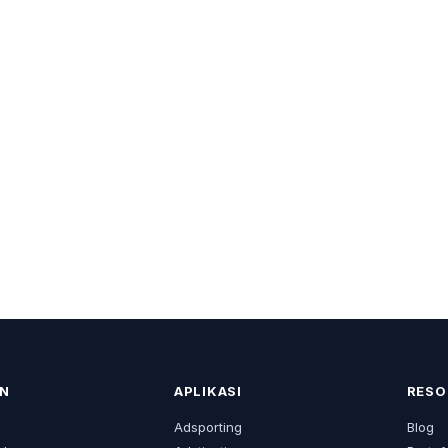
N
APLIKASI
RESO
s
Adsporting
Blog