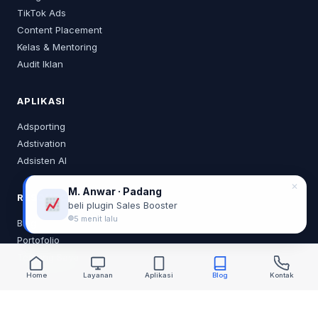
TikTok Ads
Content Placement
Kelas & Mentoring
Audit Iklan
APLIKASI
Adsporting
Adstivation
Adsisten AI
✕
M. Anwar · Padang
RESOURCES
beli plugin Sales Booster
5 menit lalu
Blog
Portofolio
Tentang Saya
Home
Layanan
Aplikasi
Blog
Kontak
KONTAK