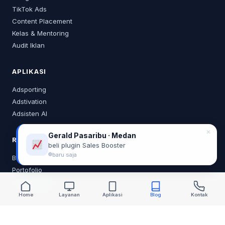
TikTok Ads
Content Placement
Kelas & Mentoring
Audit Iklan
APLIKASI
Adsporting
Adstivation
Adsisten AI
✕
Gerald Pasaribu · Medan
RESOURCES
beli plugin Sales Booster
baru saja
Blog
Portofolio
Tentang Saya
Home
Layanan
Aplikasi
Blog
Kontak
KONTAK