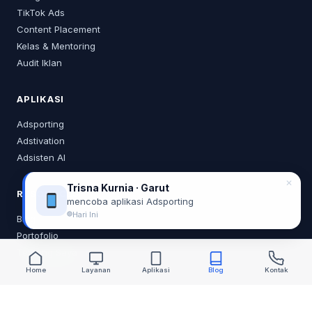
TikTok Ads
Content Placement
Kelas & Mentoring
Audit Iklan
APLIKASI
Adsporting
Adstivation
Adsisten AI
✕
Trisna Kurnia · Garut
RESOURCES
mencoba aplikasi Adsporting
Hari Ini
Blog
Portofolio
Tentang Saya
Home
Layanan
Aplikasi
Blog
Kontak
KONTAK