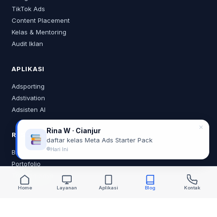
TikTok Ads
Content Placement
Kelas & Mentoring
Audit Iklan
APLIKASI
Adsporting
Adstivation
Adsisten AI
✕
Rina W · Cianjur
RESOURCES
daftar kelas Meta Ads Starter Pack
Hari Ini
Blog
Portofolio
Tentang Saya
Home
Layanan
Aplikasi
Blog
Kontak
KONTAK