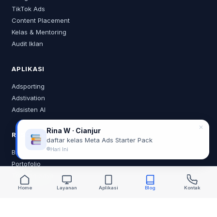
TikTok Ads
Content Placement
Kelas & Mentoring
Audit Iklan
APLIKASI
Adsporting
Adstivation
Adsisten AI
✕
Rina W · Cianjur
RESOURCES
daftar kelas Meta Ads Starter Pack
Hari Ini
Blog
Portofolio
Tentang Saya
Home
Layanan
Aplikasi
Blog
Kontak
KONTAK