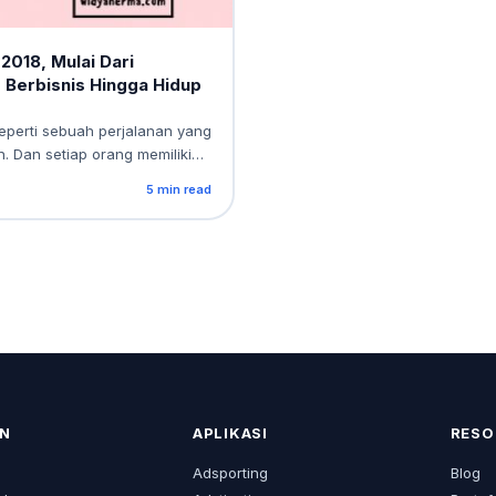
2018, Mulai Dari
 Berbisnis Hingga Hidup
seperti sebuah perjalanan yang
. Dan setiap orang memiliki
n yang sama untuk…
5 min read
N
APLIKASI
RESO
s
Adsporting
Blog