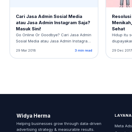
Cari Jasa Admin Sosial Media
Resolusi 
atau Jasa Admin Instagram Saja?
Menikah,
Masuk Sini!
Sehat
Go Online Or Goodbye? Cari Jasa Admin
Hidup itu 
Sosial Media atau Jasa Admin Instagram
diupayakan
Saja? Masuk…
kesempata
29 Mar 2018
3 min read
29 Dec 2017
Widya Herma
LAYANA
Helping businesses grow through data-driven
Meta Ad
advertising strategy & measurable results.