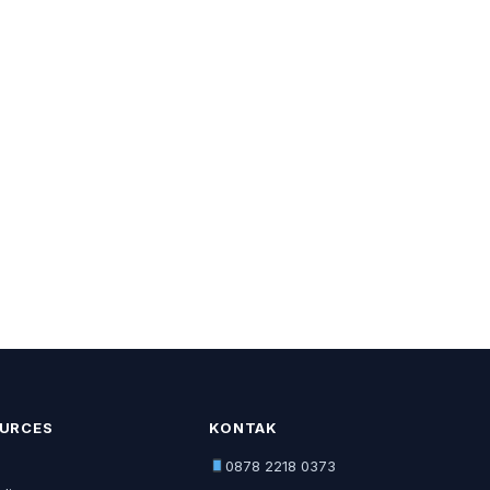
URCES
KONTAK
0878 2218 0373