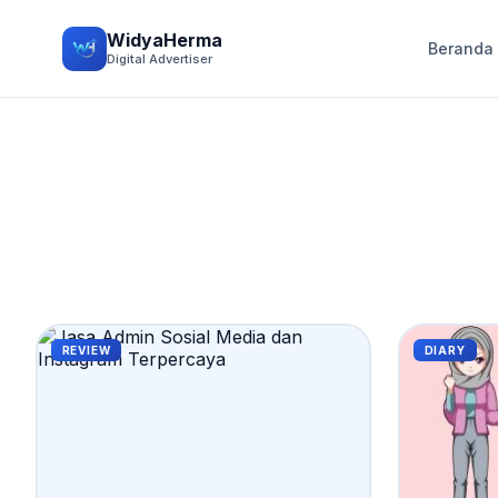
WidyaHerma
Beranda
Digital Advertiser
REVIEW
DIARY