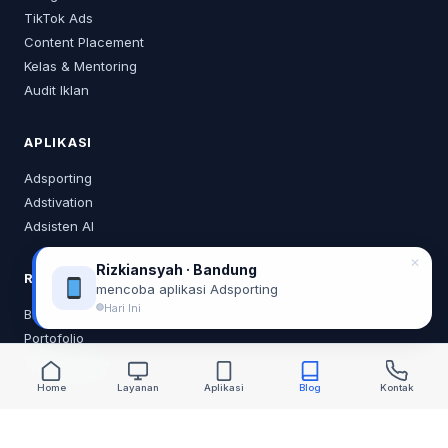
TikTok Ads
Content Placement
Kelas & Mentoring
Audit Iklan
APLIKASI
Adsporting
Adstivation
Adsisten AI
✕
Rizkiansyah · Bandung
RESOURCES
mencoba aplikasi Adsporting
Hari Ini
Blog
Portofolio
Tentang Saya
Home
Layanan
Aplikasi
Blog
Kontak
KONTAK