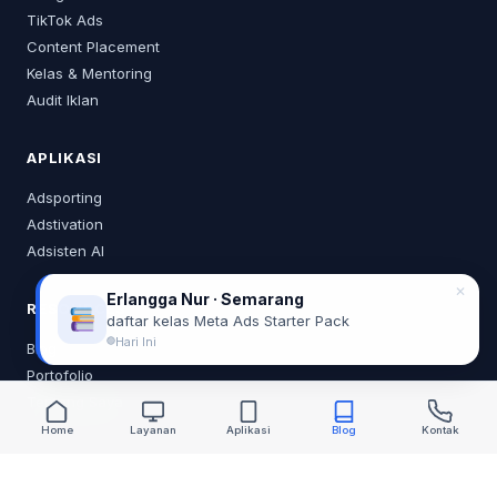
TikTok Ads
Content Placement
Kelas & Mentoring
Audit Iklan
APLIKASI
Adsporting
Adstivation
Adsisten AI
✕
Erlangga Nur · Semarang
RESOURCES
daftar kelas Meta Ads Starter Pack
Hari Ini
Blog
Portofolio
Tentang Saya
Home
Layanan
Aplikasi
Blog
Kontak
KONTAK